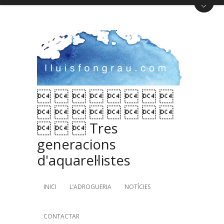
       
       
   Tres
generacions
d'aquarel·listes
INICI
L’ADROGUERIA
NOTÍCIES
CONTACTAR