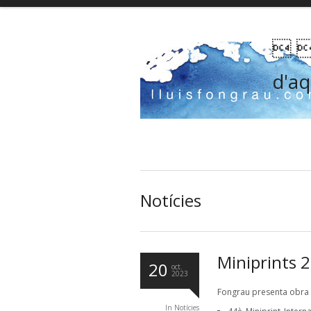
 
d'aq
Notícies
Miniprints 
20
oct.
2023
Fongrau presenta obra 
In
Notícies