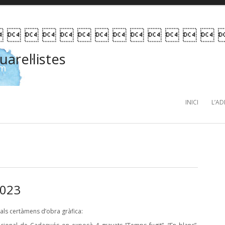
              
uarel·listes
INICI
L’A
2023
als certàmens d’obra gràfica: