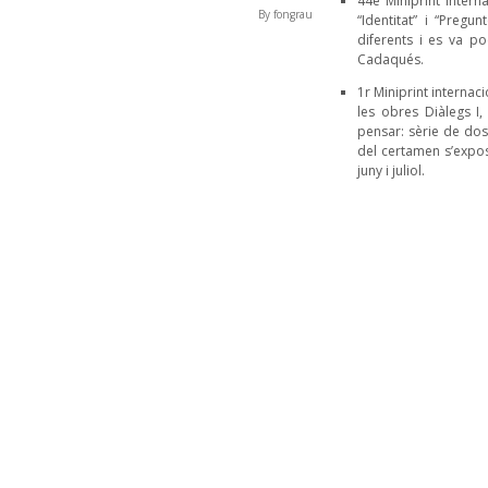
44è Miniprint Intern
By fongrau
“Identitat” i “Pregu
diferents i es va p
Cadaqués.
1r Miniprint internac
les obres Diàlegs I,
pensar: sèrie de dos a
del certamen s’expo
juny i juliol.