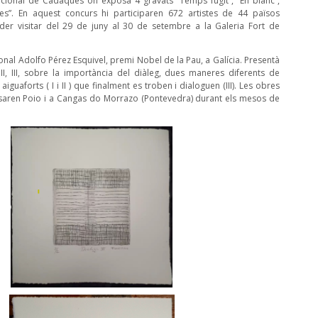
acional de Cadaqués on exposà 4 gravats “Temps fugit”, “En blanc”,
ntes”. En aquest concurs hi participaren 672 artistes de 44 països
oder visitar del 29 de juny al 30 de setembre a la Galeria Fort de
ional Adolfo Pérez Esquivel, premi Nobel de la Pau, a Galícia. Presentà
 II, III, sobre la importància del diàleg, dues maneres diferents de
iguaforts ( I i II ) que finalment es troben i dialoguen (III). Les obres
saren Poio i a Cangas do Morrazo (Pontevedra⁣) durant els mesos de