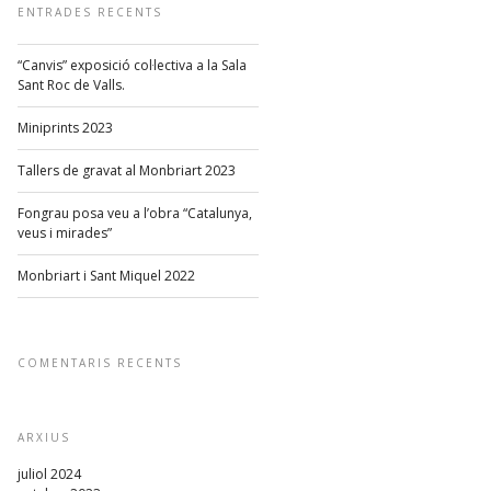
ENTRADES RECENTS
“Canvis” exposició col·lectiva a la Sala
Sant Roc de Valls.
Miniprints 2023
Tallers de gravat al Monbriart 2023
Fongrau posa veu a l’obra “Catalunya,
veus i mirades”
Monbriart i Sant Miquel 2022
COMENTARIS RECENTS
ARXIUS
juliol 2024